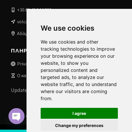
+30.69 49 244 200
volcanoboat@gmail.com
We use cookies
Αδάμαντας, Μήλος, Ελλάδα
We use cookies and other
tracking technologies to improve
ΠΛΗΡΟΦΟΡΙΕΣ
your browsing experience on our
website, to show you
Privacy Policy
personalized content and
Ο καιρός στην Μήλο
targeted ads, to analyze our
website traffic, and to understand
Update cookies preferences
where our visitors are coming
from.
I agree
Chat with us
Change my preferences
Open
chaty