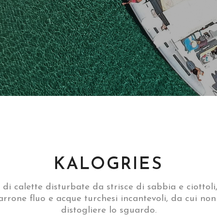
KALOGRIES
di calette disturbate da strisce di sabbia e ciottoli
rrone fluo e acque turchesi incantevoli, da cui non 
distogliere lo sguardo.