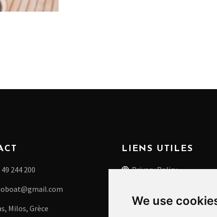
ACT
LIENS UTILES
 49 244 200
Privacy Policy
noboat@gmail.com
La météo à Milos
We use cookie
, Milos, Grèce
Update cookies preferenc