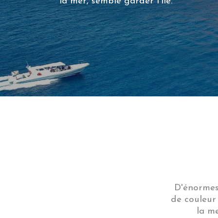
la mer, semble garder l'île.
D'énormes
de couleur 
la me