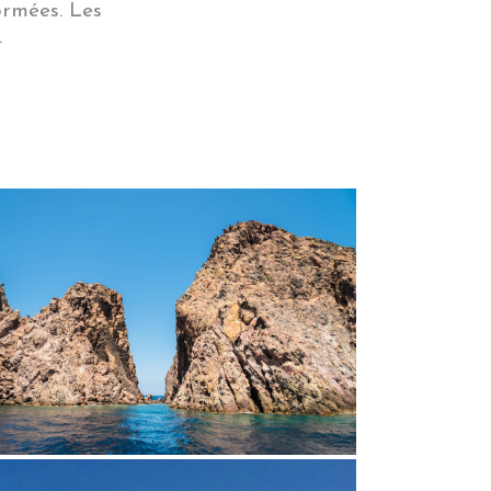
ormées. Les
.