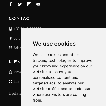
CONTACT
+30.69 49 244 200
volcanoboat@gmail.com
We use cookies
Adamas, Milos, Grèce
We use cookies and other
tracking technologies to improve
LIENS UTILES
your browsing experience on our
website, to show you
Privacy Policy
personalized content and
La météo à Milos
targeted ads, to analyze our
website traffic, and to understand
Update cookies preferences
where our visitors are coming
from.